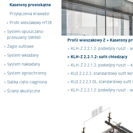
Kasetony prostokątne
Przyłączenia krawędzi
>
Profil wieszakowy HT28
>
System opuszczano-
przesuwny SWING
Profil wieszakowy Z
> Kasetony p
>
Żagle sufitowe
> KLH-Z 2.2.1.2: podwójny ruszt - 
>
System wkładany
> KLH-Z 2.2.1.2: sufit chłodzący
>
System nakładany
> KLH-Z 2.2.1.3: podwójny ruszt – k
>
System ogniochronny
> KLG 2.2.2.3: standardowy sufit ko
> KLG 2.2.2.3 DL standardowy sufit
>
Siatka cięto-ciągniona
> KLH-Z 2.2.1.2: podwójny ruszt - 
>
Ściany akustyczne