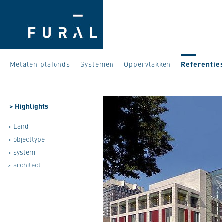
Metalen plafonds
Systemen
Oppervlakken
Referentie
>
Highlights
> Land
> objecttype
> system
> architect