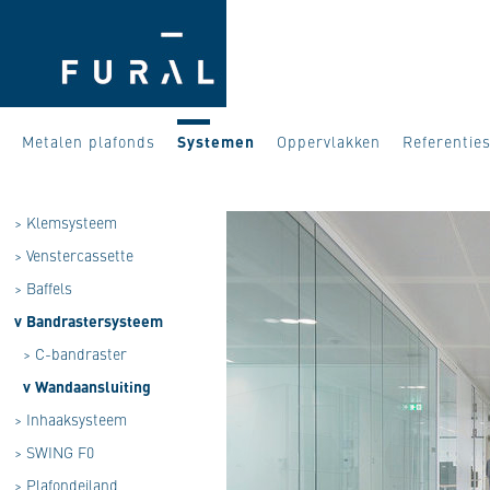
Metalen plafonds
Systemen
Oppervlakken
Referentie
>
Klemsysteem
>
Venstercassette
>
Baffels
v
Bandrastersysteem
>
C-bandraster
v
Wandaansluiting
>
Inhaaksysteem
>
SWING F0
>
Plafondeiland