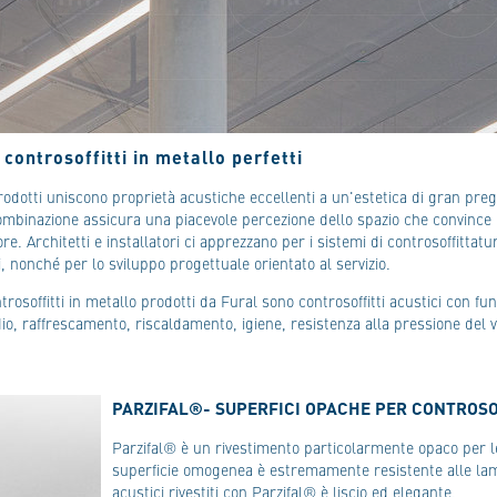
 controsoffitti in metallo perfetti
prodotti uniscono proprietà acustiche eccellenti a un'estetica di gran preg
mbinazione assicura una piacevole percezione dello spazio che convince 
tore. Architetti e installatori ci apprezzano per i sistemi di controsoffittat
i, nonché per lo sviluppo progettuale orientato al servizio.
ntrosoffitti in metallo prodotti da Fural sono controsoffitti acustici con f
io, raffrescamento, riscaldamento, igiene, resistenza alla pressione del ve
PARZIFAL®- SUPERFICI OPACHE PER CONTROSO
Parzifal® è un rivestimento particolarmente opaco per le 
superficie omogenea è estremamente resistente alle lame 
acustici rivestiti con Parzifal® è liscio ed elegante.