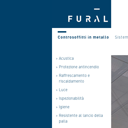
Controsoffitti in metallo
Sistem
>
Acustica
>
Protezione antincendio
>
Raffrescamento e
riscaldamento
>
Luce
>
Ispezionabilità
>
Igiene
>
Resistente al lancio della
palla