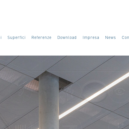
i
Superfici
Referenze
Download
Impresa
News
Con