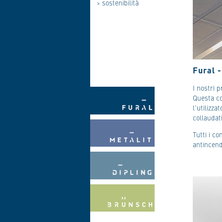
>
sostenibilità
Fural -
I nostri 
Questa co
l'utilizza
collaudat
Tutti i co
antincend