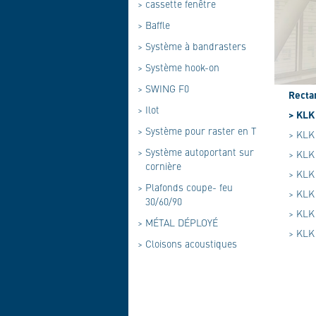
>
cassette fenêtre
>
Baffle
>
Système à bandrasters
>
Système hook-on
>
SWING F0
Recta
>
Ilot
> KLK
>
Système pour raster en T
> KLK 
>
Système autoportant sur
> KLK 
cornière
> KLK 
>
Plafonds coupe- feu
> KLK 
30/60/90
> KLK 
>
MÉTAL DÉPLOYÉ
> KLK 
>
Cloisons acoustiques