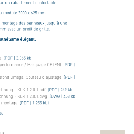
r un rabattement confortable.
au module 3000 x 625 mm.
 montage des panneaux jusqu'à une
m avec un profil de grille.
sthétisme élégant.
e
(PDF | 3.365 kb)
e performance / Marquage CE (EN)
(PDF |
lafond Omega, Couteau d'ajustage
(PDF |
chnung - KLK 1.2.0.1.pdf
(PDF | 249 kb)
ichnung - KLK 1.2.0.1.dwg
(DWG | 458 kb)
e montage
(PDF | 1.255 kb)
s:
aux