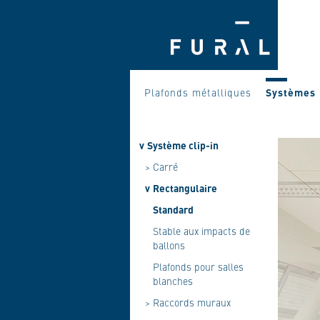
Plafonds métalliques
Systèmes
v
Système clip-in
>
Carré
v
Rectangulaire
Standard
Stable aux impacts de
ballons
Plafonds pour salles
blanches
>
Raccords muraux