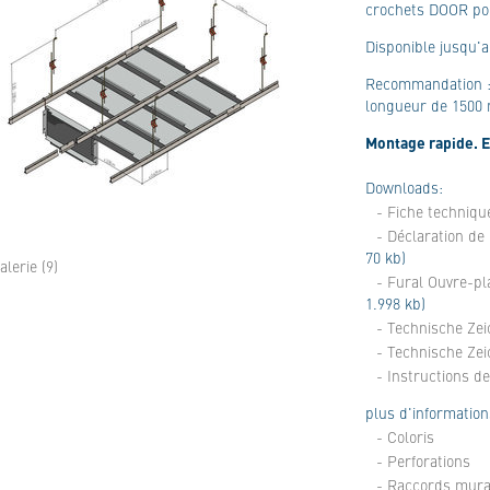
crochets DOOR pou
Disponible jusqu'
Recommandation :
longueur de 1500 m
Montage rapide. E
Downloads:
- Fiche techniqu
- Déclaration d
70 kb)
alerie (9)
- Fural Ouvre-p
1.998 kb)
- Technische Zei
- Technische Ze
- Instructions d
plus d'information
- Coloris
- Perforations
- Raccords mur