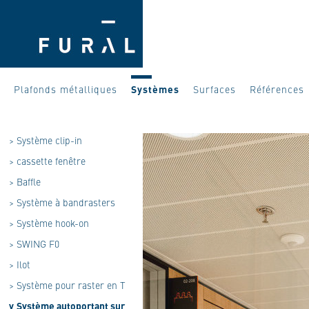
Plafonds métalliques
Systèmes
Surfaces
Références
>
Système clip-in
>
cassette fenêtre
>
Baffle
>
Système à bandrasters
>
Système hook-on
>
SWING F0
>
Ilot
>
Système pour raster en T
v
Système autoportant sur