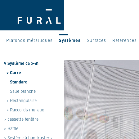
Plafonds métalliques
Systèmes
Surfaces
Références
v
Système clip-in
v
Carré
Standard
Salle blanche
>
Rectangulaire
>
Raccords muraux
>
cassette fenêtre
>
Baffle
>
Système à bandrasters