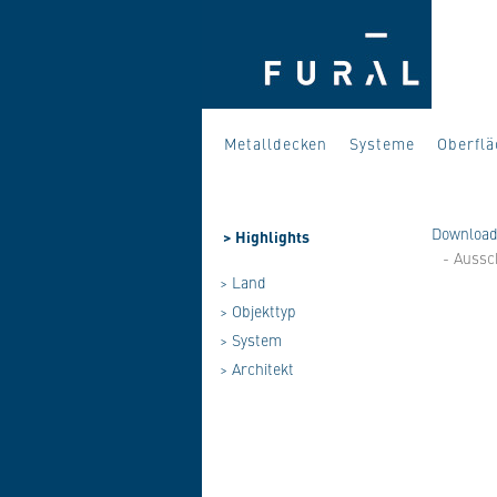
Metalldecken
Systeme
Oberfl
Download
>
Highlights
- Aussc
> Land
> Objekttyp
> System
> Architekt