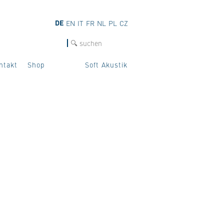
DE
EN
IT
FR
NL
PL
CZ
SUCHE
ntakt
Shop
Soft Akustik