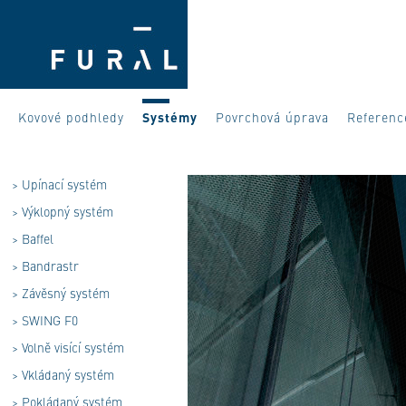
Kovové podhledy
Systémy
Povrchová úprava
Referenc
>
Upínací systém
>
Výklopný systém
>
Baffel
>
Bandrastr
>
Závěsný systém
>
SWING F0
>
Volně visící systém
>
Vkládaný systém
>
Pokládaný systém