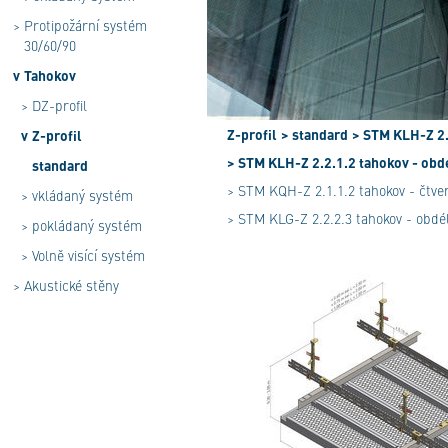
>
Protipožární systém
30/60/90
v
Tahokov
>
DZ-profil
Z-profil
> standard
> STM KLH-Z 2.
v
Z-profil
> STM KLH-Z 2.2.1.2 tahokov - obdé
standard
> STM KQH-Z 2.1.1.2 tahokov - čtver
>
vkládaný systém
> STM KLG-Z 2.2.2.3 tahokov - obdél
>
pokládaný systém
>
Volně visící systém
>
Akustické stěny