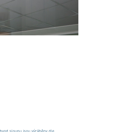
 obvod sloupu jsou výráběny dle