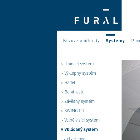
Kovové podhledy
Systémy
Pov
>
Upínací systém
>
Výklopný systém
>
Baffel
>
Bandrastr
>
Závěsný systém
>
SWING F0
>
Volně visící systém
v
Vkládaný systém
>
čtvercový