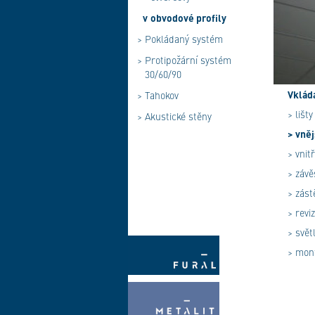
v
obvodové profily
>
Pokládaný systém
>
Protipožární systém
30/60/90
Vklád
>
Tahokov
> lišty
>
Akustické stěny
> vněj
> vnit
> závě
> zást
> revi
> světl
> mont