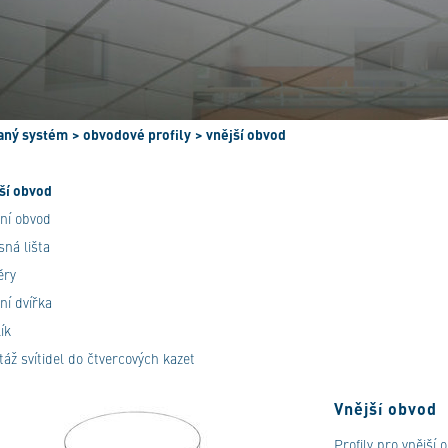
aný systém
> obvodové profily
> vnější obvod
ší obvod
řní obvod
sná lišta
ěry
zní dvířka
ík
áž svítidel do čtvercových kazet
Vnější obvod
Profily pro vnější