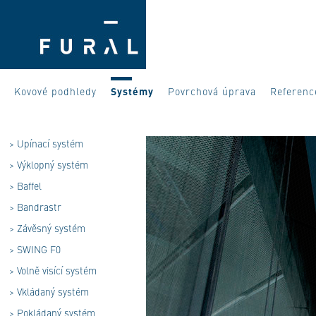
Kovové podhledy
Systémy
Povrchová úprava
Referenc
>
Upínací systém
>
Výklopný systém
>
Baffel
>
Bandrastr
>
Závěsný systém
>
SWING F0
>
Volně visící systém
>
Vkládaný systém
>
Pokládaný systém