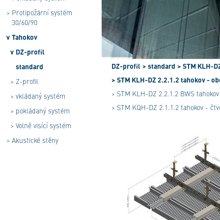
>
Protipožární systém
30/60/90
v
Tahokov
v
DZ-profil
DZ-profil
> standard
> STM KLH-DZ 
standard
> STM KLH-DZ 2.2.1.2 tahokov - ob
>
Z-profil
> STM KLH-DZ 2.2.1.2 BWS tahokov -
>
vkládaný systém
> STM KQH-DZ 2.1.1.2 tahokov - čtv
>
pokládaný systém
>
Volně visící systém
>
Akustické stěny