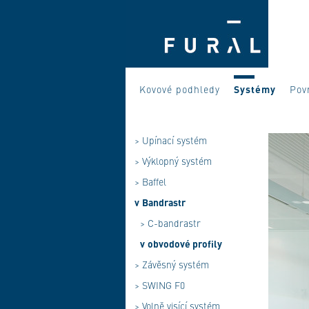
Kovové podhledy
Systémy
Pov
>
Upínací systém
>
Výklopný systém
>
Baffel
v
Bandrastr
>
C-bandrastr
v
obvodové profily
>
Závěsný systém
>
SWING F0
>
Volně visící systém