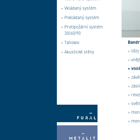
>
Vkládaný systém
>
Pokládaný systém
>
Protipožární systém
30/60/90
Bandr
>
Tahokov
> lišty
>
Akustické stěny
> vněj
> vnit
> závě
> zást
> revi
> světl
> mont
> mont