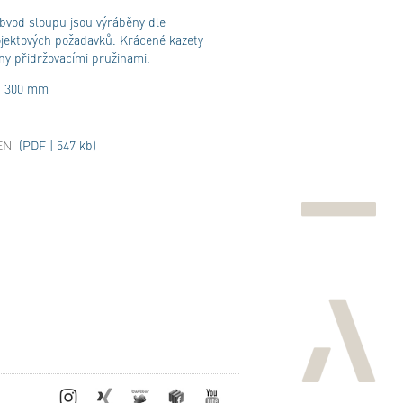
 obvod sloupu jsou výráběny dle
ojektových požadavků. Krácené kazety
y přidržovacími pružinami.
: 300 mm
/EN
(PDF | 547 kb)