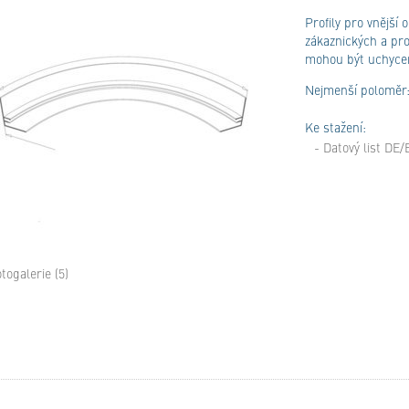
Profily pro vnější
zákaznických a pr
mohou být uchycen
Nejmenší poloměr
Ke stažení:
- Datový list DE
otogalerie (5)