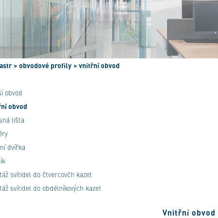
astr
> obvodové profily
> vnitřní obvod
ší obvod
řní obvod
sná lišta
ěry
zní dvířka
ík
áž svítidel do čtvercovćh kazet
áž svítidel do obdélníkových kazet
Vnitřní obvod