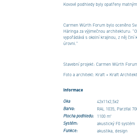
Kovové podhledy byly opatřeny matným 
Carmen Würth Forum bylo oceněno Sv
Häringa za výjimečnou architekturu: "Ob
vypořádává s okolní krajinou, z něj činí
úrovni."
Stavební projekt: Carmen Würth Foru
Foto a architekt: Kraft + Kraft Architek
Informace
Oka
42x11x2,5x2
Barva:
RAL 1035, Parzifal 70
Plocha podhledu:
1100 m²
Systém:
akustický F0 systém
Funkce:
akustika, design