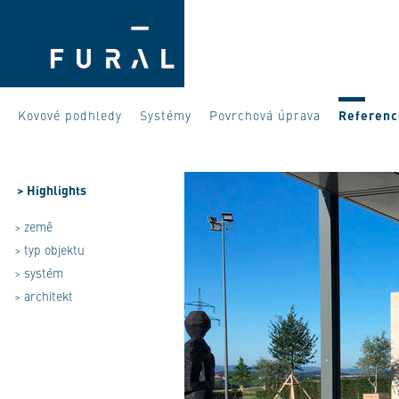
Kovové podhledy
Systémy
Povrchová úprava
Referenc
>
Highlights
> země
> typ objektu
> systém
> architekt