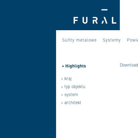
Sufity metalowe
Systemy
Powi
Download
>
Highlights
> kraj
> typ objektu
> system
> architekt