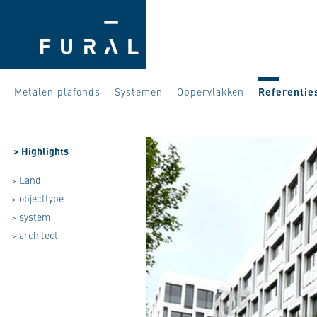
Metalen plafonds
Systemen
Oppervlakken
Referentie
>
Highlights
> Land
> objecttype
> system
> architect