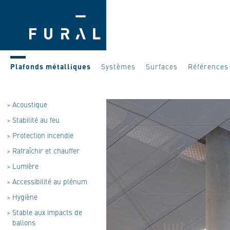
Plafonds métalliques
Systèmes
Surfaces
Références
>
Acoustique
>
Stabilité au feu
>
Protection incendie
>
Rafraîchir et chauffer
>
Lumière
>
Accessibilité au plénum
>
Hygiène
>
Stable aux impacts de
ballons