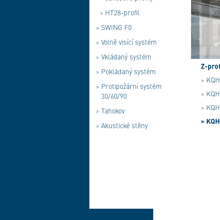
>
HT28-profil
>
SWING F0
>
Volně visící systém
>
Vkládaný systém
Z-prof
>
Pokládaný systém
> KQH
>
Protipožární systém
> KQH
30/60/90
> KQH-
>
Tahokov
> KQH-
>
Akustické stěny