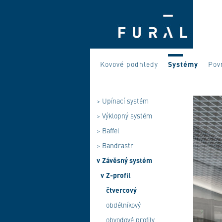
Kovové podhledy
Systémy
Pov
>
Upínací systém
>
Výklopný systém
>
Baffel
>
Bandrastr
v
Závěsný systém
v
Z-profil
čtvercový
obdélníkový
obvodové profily