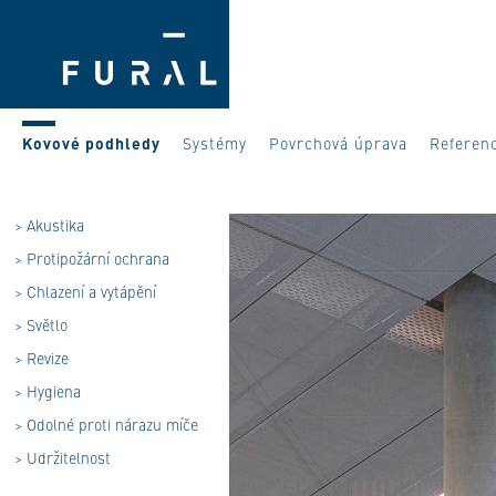
Kovové podhledy
Systémy
Povrchová úprava
Referen
>
Akustika
>
Protipožární ochrana
>
Chlazení a vytápění
>
Světlo
>
Revize
>
Hygiena
>
Odolné proti nárazu míče
>
Udržitelnost