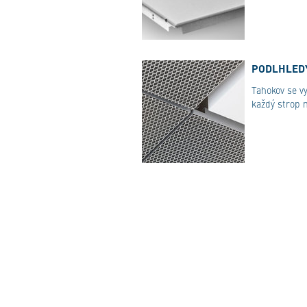
PODLHLEDY
Tahokov se v
každý strop n