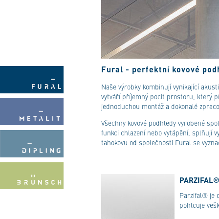
Fural - perfektní kovové pod
Naše výrobky kombinují vynikající akusti
vytváří příjemný pocit prostoru, který p
jednoduchou montáž a dokonalé zpracován
Všechny kovové podhledy vyrobené spole
funkci chlazení nebo vytápění, splňují
tahokovu od společnosti Fural se vyznač
PARZIFAL®
Parzifal® je
pohlcuje vešk